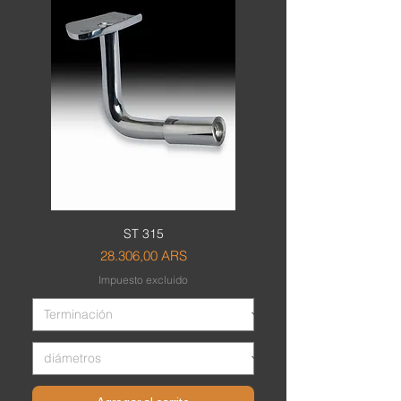
ST 315
Precio
28.306,00 ARS
Impuesto excluido