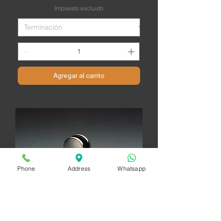
Impuesto excluido
Agregar al carrito
Phone
Address
Whatsapp