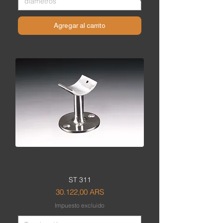
Agregar al carrito
ST 311
Precio
30.122,00 ARS
Impuesto excluido