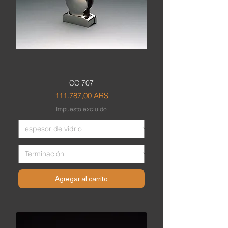
CC 707
Precio
111.787,00 ARS
Impuesto excluido
Agregar al carrito