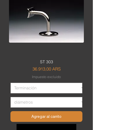
ST 303
Precio
36.913,00 ARS
Impuesto excluido
Agregar al carrito