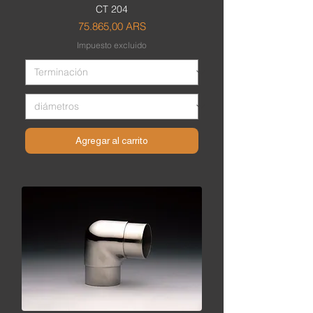
CT 204
Precio
75.865,00 ARS
Impuesto excluido
Agregar al carrito