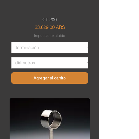
CT 200
Precio
33.629,00 ARS
Impuesto excluido
Agregar al carrito