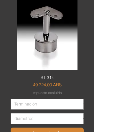
ST 314
Precio
49.724,00 ARS
Impuesto excluido