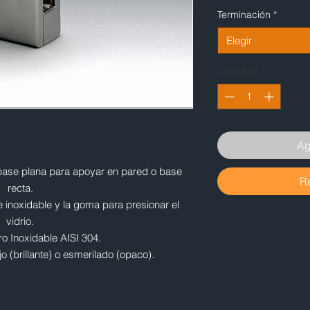
Terminación
*
Elegir
Cantidad
*
Ag
n base plana para apoyar en pared o base
R
recta.
de inoxidable y la goma para presionar el
vidrio.
ro Inoxidable AISI 304.
o (brillante) o esmerilado (opaco).