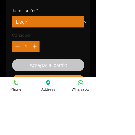
Terminación
*
Cantidad
*
Agregar al carrito
Realizar compra
Phone
Address
Whatsapp
Tapa final recta para extremos de
caños x 50,8 mm (2")
Material: Acero Inoxidable AISI 304.
Terminación: Pulido espejo (brillante)
o esmerilado (opaco).