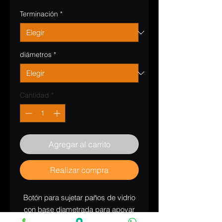
Terminación
*
diámetros
*
Cantidad
*
Agregar al carrito
Realizar compra
Botón para sujetar paños de vidrio
con base diametrada para apoyar
en caño.