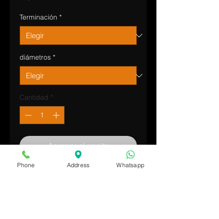
Terminación
*
diámetros
*
Cantidad
*
Agregar al carrito
Phone
Address
Whatsapp
Realizar compra
Conector encastrable para caños de
2 salidas.