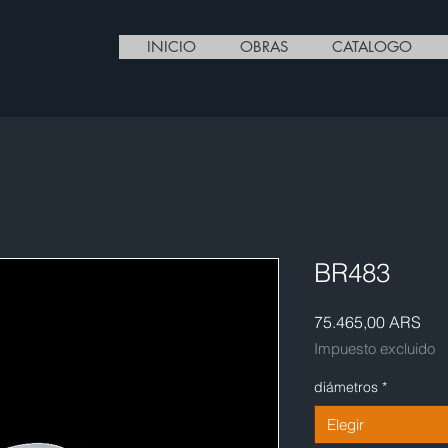
INICIO
OBRAS
CATALOGO
BR483
Pre
75.465,00 ARS
Impuesto excluido
diámetros
*
Elegir