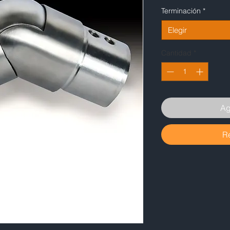
Terminación
*
Elegir
Cantidad
*
Ag
R