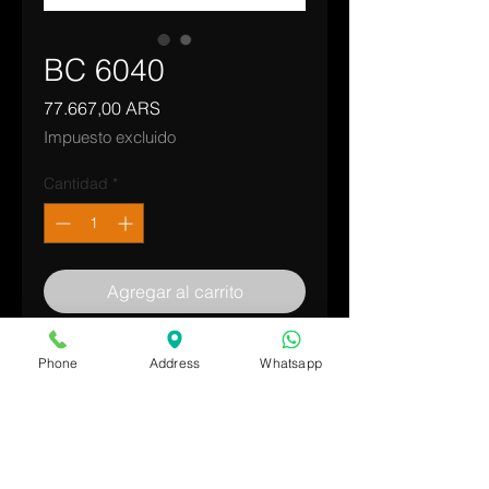
BC 6040
Precio
77.667,00 ARS
Impuesto excluido
Cantidad
*
Agregar al carrito
Realizar compra
Phone
Address
Whatsapp
Corto articulado de 90º a 180º
(bajada) para tubo cuadrado
encastrable de 60x40.
Material: Acero Inoxidable AISI 304.